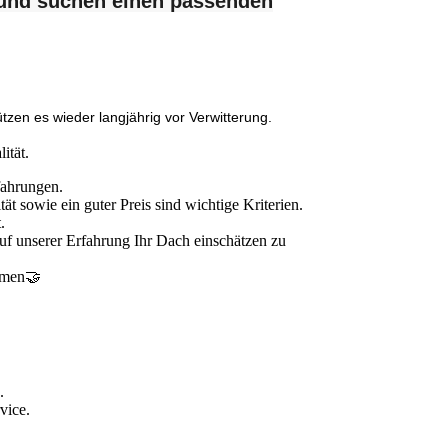
 und suchen einen passenden
zen es wieder langjährig vor Verwitterung.
ität.
fahrungen.
t sowie ein guter Preis sind wichtige Kriterien.
.
uf unserer Erfahrung Ihr Dach einschätzen zu
ammen🤝
.
rvice.