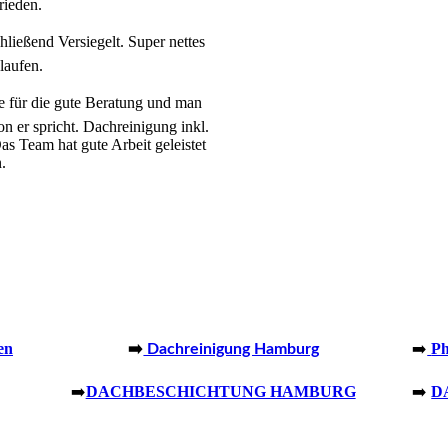
rieden.
ießend Versiegelt. Super nettes
laufen.
für die gute Beratung und man
 er spricht. Dachreinigung inkl.
s Team hat gute Arbeit geleistet
n.
en
➡️
Ph
➡️
Dachreinigung Hamburg
➡️
DACHBESCHICHTUNG HAMBURG
➡️
D