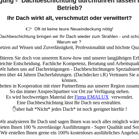
igung - Dachbeschichtung durchführen lassen
Betrieb?
Ihr Dach wirkt alt, verschmutzt oder verwittert?
👉
Oft ist keine teure Neueindeckung nötig!
 Dachbeschichtung bringen wir Ihr Dach wieder zum Strahlen - und schüt
Warum wir ?
setzen auf Wissen und Zuverlässigkeit, Professionalität und höchste Qual
itieren Sie doch von unserem Know-how und unserer langjährigen Er
eichte Entscheidung. Fachliche Kompetenz, Beratung und Arbeitsqualitä
Wir haben uns auf Dachreinigungen - Dachbeschichtungen Spezialisiert
seren über 44 Jahren Dacherfahrungen. (Dachdecker i.R) Vertrauen Sie a
können.
beiten in Kooperation mit einer Partnerfirma aus unserer Region zus
So das immer Ansprechpartner vor Ort zur Verfügung stehen.
Es wird hochwertiges Material der
Firma EMALUX
verwendet.
Eine Dachbeschichtung lässt Ihr Dach neu erstrahlen.
✋aber halt *Nicht* jedes Dach* ist noch geeignet hierfür !
Wir analysieren Ihr Dach und sagen Ihnen was noch alles möglich wäre
ieten Ihnen 100 % zuverlässige Ausführungen - Super Qualität und Se
Wir erstellen Ihnen gerne ein 100% kostenloses ausführliches Angebot.