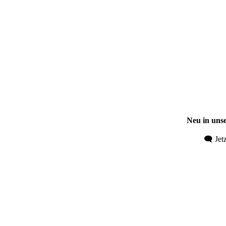
Neu in un
🗨️
Jet