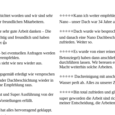
ichtet worden und wir sind sehr
⭐⭐⭐⭐⭐Kann ich weiter empfehlen
 freundlichen Mitarbeitern.
Nano - unser Dach war 34 Jahre al
 sehr gute Arbeit danken – Die
⭐⭐⭐⭐⭐Dach wurde wie besprochen
ichtig und freundlich und haben
und danach eine Nano Dachbeschic
zufrieden. Weiter so.
et 👍
⭐⭐⭐⭐⭐Es wurde von einer reinen 
s - bei eventuellen Anfragen werden
terempfehlen.
Betonziegel) haben dann anschlie
durchführen lassen. Wir bereuen e
 sieht wie neu wieder aus.
Macht weiterhin solche Arbeiten.
sgemäß erledigt wie versprochen
⭐⭐⭐⭐⭐ Dachreinigung mit anschli
nder Dachbeschichtung wieder in
Wasser perlt ab. Alles zu unserer 
ne Empfehlung raus.
⭐⭐⭐⭐⭐Bin total zufrieden und glü
t und Super Ausführung von der
super geworden die Arbeit sind ric
orstellungen erfüllt.
meiner Entscheidung, die Arbeiten
t alles hervorragend geklappt.