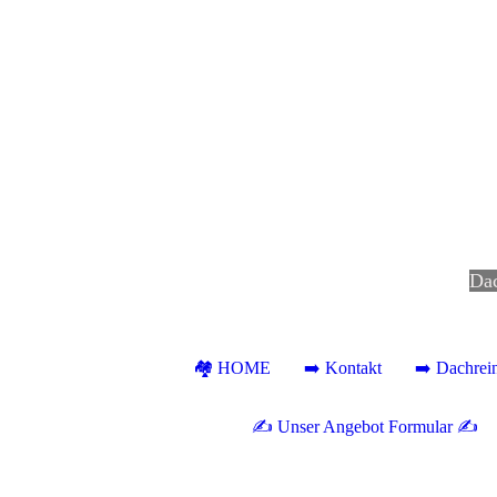
D
a
🏘 HOME
➡️ Kontakt
➡️ Dachrei
✍ Unser Angebot Formular ✍