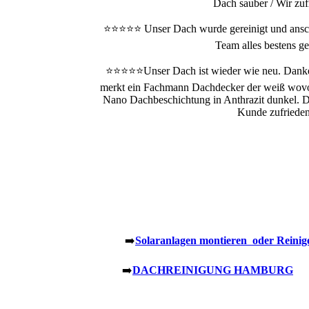
Dach sauber / Wir zuf
⭐⭐⭐⭐⭐ Unser Dach wurde gereinigt und anschl
Team alles bestens ge
⭐⭐⭐⭐⭐Unser Dach ist wieder wie neu. Danke 
merkt ein Fachmann Dachdecker der weiß wovon
Nano Dachbeschichtung in Anthrazit dunkel. Da
Kunde zufriede
➡️
Solaranlagen montieren
oder Reinig
➡️
DACHREINIGUNG HAMBURG