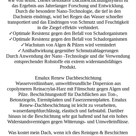
wie von selbst. Dieses besondere Dachbeschichtungssystem ist
das Ergebnis aus Jahrelanger Forschung und Entwicklung.
Durch die besondere Nano-Technologie, die tief in den
Dachstein eindringt, wird bei Regen das Wasser schneller
transportiert und das Eindringen von Schmutz und Feuchtigkeit
in die Ziegel effektiv verhindert.
✓Optimale Resistenz gegen den Befall von Schadorganismen
✓Optimale Resistenz gegen den Befall von Schadorganismen
✓Wachstum von Algen & Pilzen wird vermindert
✓Antihaftwirkung gegenüber Schmutzablagerungen
Durch Anwendung der Nano -Technologie und die Verwendung
entsprechender Rohstoffe ein extrem widerstandsfähiges
Produkt.
Emalux Renew Dachbeschichtung
Wasserverdünnbare, umweltfreundliche Dispersion aus
copolymeren Reinacrylat-Harz mit Filmschutz gegen Algen und
Pilze. Beschichtungsstoff für Dachflächen aus Ton-,
Betonziegeln, Eternitplatten und Faserzementplatten. Emalux
Renew-Dachbeschichtung ist leicht zu verarbeiten,
wasserdampfdurchlässig, elastisch und farbstabil. Darüber
hinaus ist die Beschichtung sehr gut haftend und hat ein hohes
Widerstandsvermögen gegen Witterungs- und Umwelteinflüsse.
Was kostet mein Dach, wenn ich dies Reinigen & Beschichten