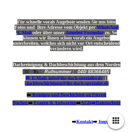
Für schnelle vorab Angebote senden Sie uns bitte
Fotos und Ihre Adresse vom Objekt per
WhatsApp
,
E-Mail
oder über unser
Angebot Formular
zu. So
können wir Ihnen schon vorab ein Angebot
unterbreiten, welches sich nicht vor Ort entscheidend
verändern wird.
Dachreinigung & Dachbeschichtung aus dem Norden
☏ ℡:
Rufnummer : 040/ 88366485
✉ E-Mail:
info@ihr-dach-spezialist.de
|
dachbeschichtung@ihr-dach-spezialist.de
➡️
Reinigen und Beschichten an Eternit
Dächer.
➡️
Fragen & Antworten
➡️
AGB
➡️
Datenschutz
➡️
Kontakt
➡️
Impressum